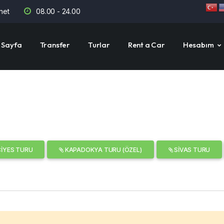
net
08.00 - 24.00
 Sayfa
Transfer
Turlar
Rent a Car
Hesabım
CIYES TURU
KAPADOKYA TURU (ÖZEL)
SIVAS TURU