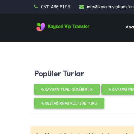
0531 466 81 98
info@kayseriviptransfer.
Ana
Popüler Turlar
KAYSERI TURU GÜNÜBIRLIK
KAYSERI ER
GESI AĞIRNAS KÜLTEPE TURU