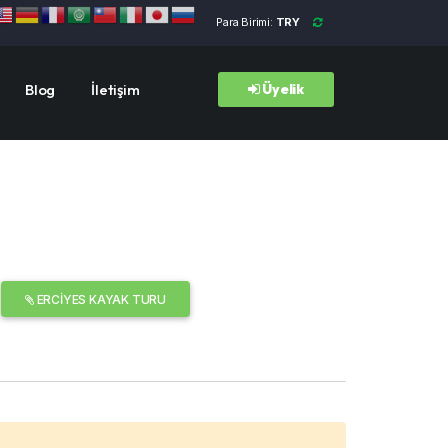
Para Birimi:
TRY
Blog
İletişim
Üyelik
ERCIYES KAYAK TURU